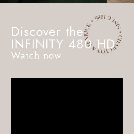
Discover the
INFINITY 480 HD
Watch now