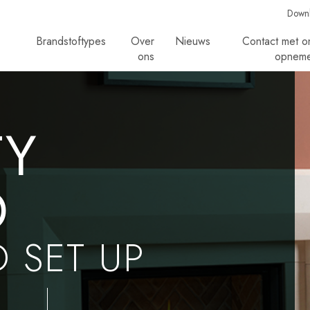
Down
Brandstoftypes
Over
Nieuws
Contact met o
ons
opnem
TY
D
D SET UP