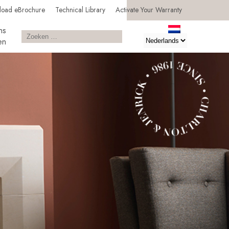
load eBrochure
Technical Library
Activate Your Warranty
ns
en