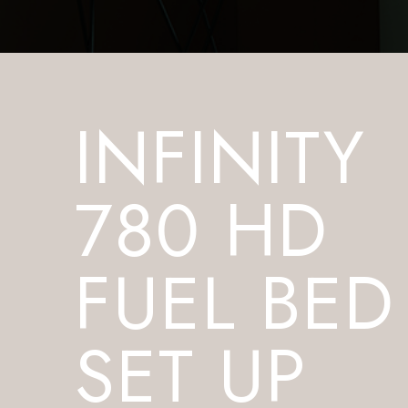
INFINITY
780 HD
FUEL BED
SET UP